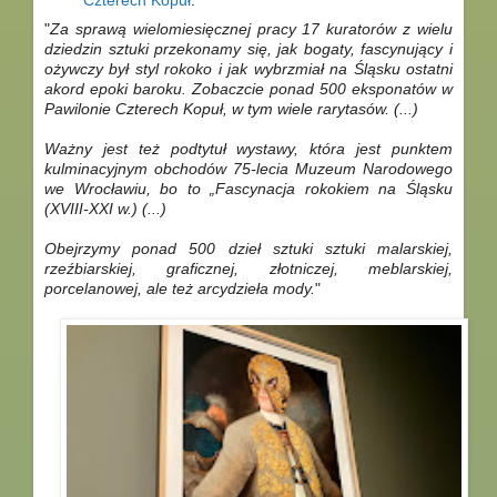
"
Za sprawą wielomiesięcznej pracy 17 kuratorów z wielu
dziedzin sztuki przekonamy się, jak bogaty, fascynujący i
ożywczy był styl rokoko i jak wybrzmiał na Śląsku ostatni
akord epoki baroku. Zobaczcie ponad 500 eksponatów w
Pawilonie Czterech Kopuł, w tym wiele rarytasów. (...)
Ważny jest też podtytuł wystawy, która jest punktem
kulminacyjnym obchodów 75-lecia Muzeum Narodowego
we Wrocławiu, bo to „Fascynacja rokokiem na Śląsku
(XVIII-XXI w.) (...)
Obejrzymy ponad 500 dzieł sztuki sztuki malarskiej,
rzeźbiarskiej, graficznej, złotniczej, meblarskiej,
porcelanowej, ale też arcydzieła mody.
"