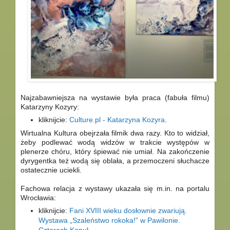
Najzabawniejsza na wystawie była praca (fabuła filmu)
Katarzyny Kozyry:
kliknijcie:
Culture.pl - Katarzyna Kozyra
.
Wirtualna Kultura obejrzała filmik dwa razy. Kto to widział,
żeby podlewać wodą widzów w trakcie występów w
plenerze chóru, który śpiewać nie umiał. Na zakończenie
dyrygentka też wodą się oblała, a przemoczeni słuchacze
ostatecznie uciekli.
Fachowa relacja z wystawy ukazała się m.in. na portalu
Wrocławia:
kliknijcie:
Fani XVIII wieku dosłownie zwariują.
Wystawa „Szaleństwo rokoka!” w Pawilonie.
Czterech Kopuł
.