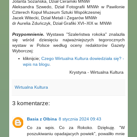
Jolanta Sozańska, Dział Ceramiki MNWr
Aleksandra Szwedo, Dział Fotografii MNWr w Pawilonie
Czterech Kopuł Muzeum Sztuki Współczesnej
Jacek Witecki, Dział Metali i Zegarów MNWr
dr Aurelia Zduńczyk, Dział Grafiki XVI–XIX w. MNWr
Przypomnienie.
Wystawa "Szaleństwa rokoka" znalazła
się wśród dziesięciu najważniejszych tegorocznych
wystaw w Polsce według oceny redaktorów Gazety
Wyborczej:
kliknijcie;
Czego Wirtualna Kultura dowiedziała się? -
wpis na blogu
.
Krystyna - Wirtualna Kultura
Wirtualna Kultura
3 komentarze:
Basia z Olbina
8 stycznia 2024 09:43
Co za wpis. Co za Rokoko. Dziękuję. "W
poszukiwaniu opadajacych powiek", powaliło mnie