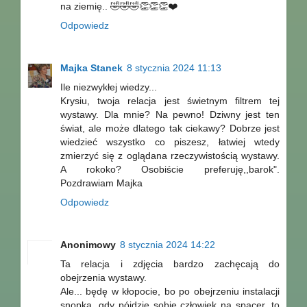
na ziemię.. 🤣🤣🤣👏👏👏❤️
Odpowiedz
Majka Stanek
8 stycznia 2024 11:13
Ile niezwykłej wiedzy...
Krysiu, twoja relacja jest świetnym filtrem tej
wystawy. Dla mnie? Na pewno! Dziwny jest ten
świat, ale może dlatego tak ciekawy? Dobrze jest
wiedzieć wszystko co piszesz, łatwiej wtedy
zmierzyć się z oglądana rzeczywistością wystawy.
A rokoko? Osobiście preferuję,,barok".
Pozdrawiam Majka
Odpowiedz
Anonimowy
8 stycznia 2024 14:22
Ta relacja i zdjęcia bardzo zachęcają do
obejrzenia wystawy.
Ale... będę w kłopocie, bo po obejrzeniu instalacji
snopka, gdy pójdzie sobie człowiek na spacer, to