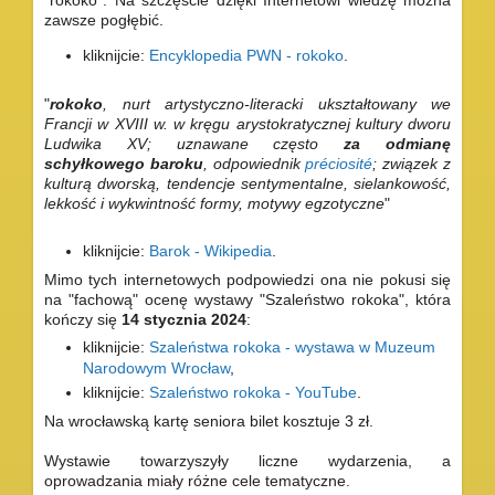
zawsze pogłębić.
kliknijcie:
Encyklopedia PWN - rokoko
.
"
rokoko
,
nurt artystyczno-literacki ukształtowany we
Francji w XVIII w. w kręgu arystokratycznej kultury dworu
Ludwika XV;
uznawane często
za odmianę
schyłkowego baroku
, odpowiednik
préciosité
; związek z
kulturą dworską, tendencje sentymentalne, sielankowość,
lekkość i wykwintność formy, motywy egzotyczne
"
kliknijcie:
Barok - Wikipedia
.
Mimo tych internetowych podpowiedzi ona nie pokusi się
na "fachową" ocenę wystawy "Szaleństwo rokoka", która
kończy się
14 stycznia 2024
:
kliknijcie:
Szaleństwa rokoka - wystawa w Muzeum
Narodowym Wrocław
,
kliknijcie:
Szaleństwo rokoka - YouTube
.
Na wrocławską kartę seniora bilet kosztuje 3 zł.
Wystawie towarzyszyły liczne wydarzenia, a
oprowadzania miały różne cele tematyczne.