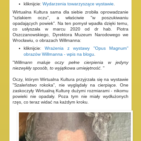
kliknijcie:
Wydarzenia towarzyszące wystawie
.
Wirtualna Kultura sama dla siebie zrobiła oprowadzanie
"szlakiem oczu", a właściwie "w poszukiwaniu
opadających powiek". Na ten pomysł wpadła dzięki temu,
co usłyszała w marcu 2020 od dr hab. Piotra
Oszczanowskiego, Dyrektora Muzeum Narodowego we
Wrocławiu, o obrazach Willmanna:
kliknijcie:
Wrażenia z wystawy "Opus Magnum"
obrazów Willmanna - wpis na blogu
.
"
Willmann maluje oczy pełne cierpienia w jedyny
niezwykły sposób, to wyjątkowa umiejętność
.
"
Oczy, którym Wirtualna Kultura przyjrzała się na wystawie
"Szaleństwo rokoka", nie wyglądały na cierpiące. One
zaskoczyły Wirtualną Kulturę dużymi rozmiarami - nikomu
powieki nie opadały. Poza tym nie miały wydłużonych
rzęs, co teraz widać na każdym kroku.