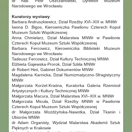
dr hab. Piotr Oszczanowski, Dyrektor Muzeum
Narodowego we Wrocławiu
Kuratorzy wystawy
:
Barbara Andruszkiewicz, Dział Rzeźby XVI–XIX w. MNWr
Iwona D. Bigos, Kierowniczka Pawilonu Czterech Kopuł
Muzeum Sztuki Współczesnej
Anna Chmielarz, Dział Malarstwa MNWr w Pawilonie
Czterech Kopuł Muzeum Sztuki Współczesnej
Barbara Fercowicz, Kierowniczka Biblioteki Muzeum
Narodowego we Wrocławiu
Tadeusz Fercowicz, Dział Kultury Technicznej MNWr
Elżbieta Gajewska-Prorok, Dział Szkła MNWr
dr Robert Heś, Gabinet Dokumentów MNWr
Magdalena Karnicka, Dział Numizmatyczno-Sfragistyczny
MNWr
Małgorzata Korżel-Kraśna, Kuratorka Galeria Rzemiosł
Artystycznych i Kultury Technicznej MNWr
Małgorzata Macura, Dział Malarstwa XVI–XIX w. MNWr
Małgorzata Micuła, Dział Rzeźby MNWr w Pawilonie
Czterech Kopuł Muzeum Sztuki Współczesnej
dr Małgorzata Możdżyńska-Nawotka, Dział Tkanin i
Ubiorów MNWr
dr Adam Organisty, Wydział Malarstwa Akademii Sztuk
Pięknych w Krakowie